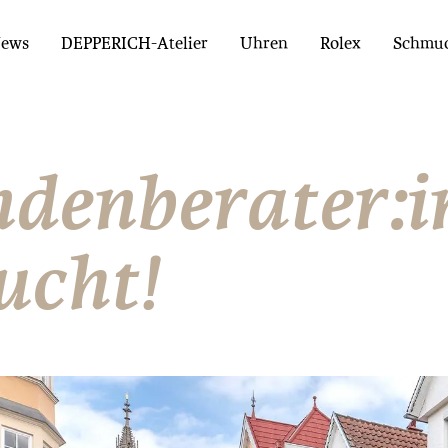
ews
DEPPERICH-Atelier
Uhren
Rolex
Schmu
denberater:i
ucht!