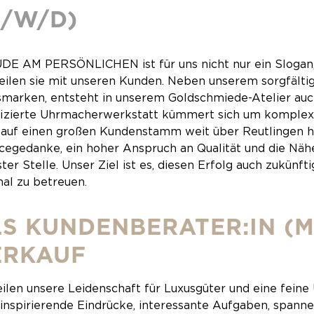
M/W/D)
DE AM PERSÖNLICHEN ist für uns nicht nur ein Slogan, 
eilen sie mit unseren Kunden. Neben unserem sorgfält
smarken, entsteht in unserem Goldschmiede-Atelier auc
ifizierte Uhrmacherwerkstatt kümmert sich um komplexe
 auf einen großen Kundenstamm weit über Reutlingen hi
cegedanke, ein hoher Anspruch an Qualität und die Nä
ter Stelle. Unser Ziel ist es, diesen Erfolg auch zukün
al zu betreuen.
S KUNDENBERATER:IN (M
ERKAUF
eilen unsere Leidenschaft für Luxusgüter und eine fein
 inspirierende Eindrücke, interessante Aufgaben, spann