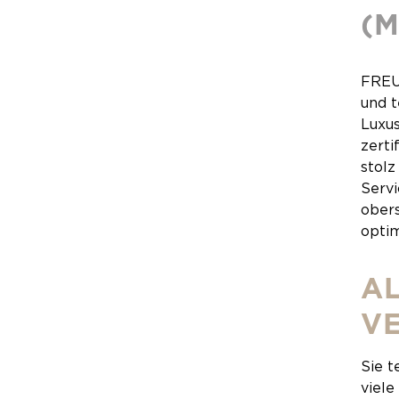
(
FREU
und t
Luxu
zert
stolz
Servi
obers
optim
AL
V
Sie t
viele