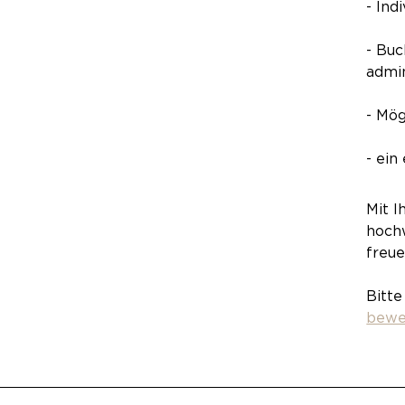
- In
- Bu
admin
- Mög
- ein
Mit I
hoch
freue
Bitte
bewe