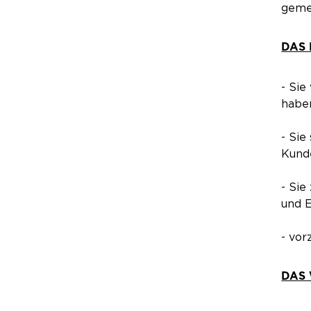
gemei
DAS 
- Sie
haben
- Sie
Kund
- Sie
und E
- vor
DAS 