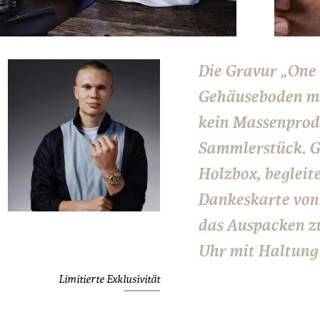
Die Gravur „One 
Gehäuseboden mac
kein Massenprod
Sammlerstück. Ge
Holzbox, begleit
Dankeskarte von
das Auspacken z
Uhr mit Haltung 
Limitierte Exklusivität