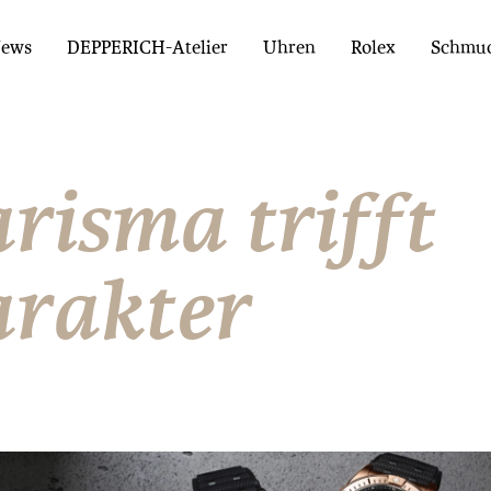
ews
DEPPERICH-Atelier
Uhren
Rolex
Schmu
risma trifft
rakter