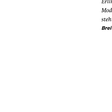
Erli
Mode
steh
Brei