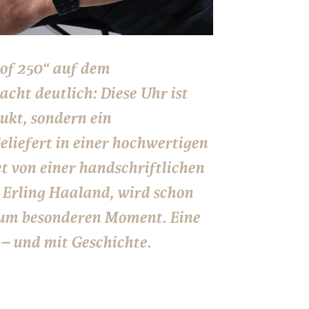
of 250“ auf dem
ht deutlich: Diese Uhr ist
ukt, sondern ein
liefert in einer hochwertigen
et von einer
handschriftlichen
 Erling Haaland
, wird schon
um besonderen Moment. Eine
– und mit Geschichte.