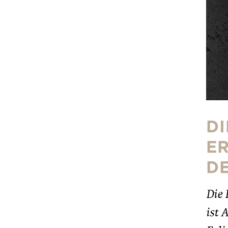
DI
ER
D
Die 
ist 