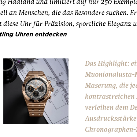
ng Haaland und limitiert auf nur 250 Exemplar
ll an Menschen, die das Besondere suchen. Erh
t diese Uhr für Präzision, sportliche Eleganz u
tling Uhren entdecken
Das Highlight: ei
Muonionalusta-Ma
Maserung, die je
kontrastreichen
verleihen dem De
Ausdrucksstärke
Chronographen-Ze