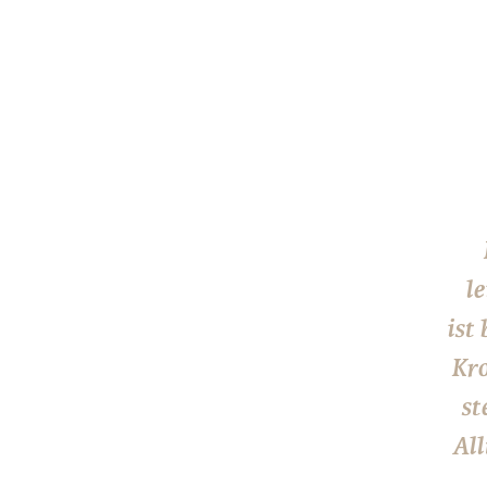
l
ist
Kr
st
All