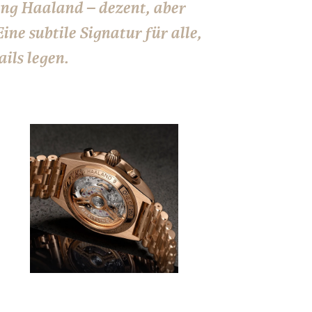
ling Haaland – dezent, aber
ine subtile Signatur für alle,
ils legen.