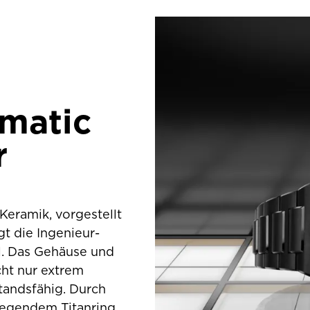
omatic
r
Keramik, vorgestellt
t die Ingenieur-
l. Das Gehäuse und
ht nur extrem
standsfähig. Durch
iegendem Titanring