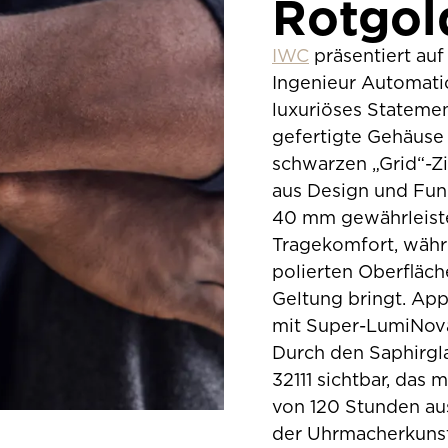
Rotgol
IWC
präsentiert au
Ingenieur Automatic
luxuriöses Statemen
gefertigte Gehäuse
schwarzen „Grid“-Zi
aus Design und Fun
40 mm gewährleist
Tragekomfort, währ
polierten Oberfläc
Geltung bringt. App
mit Super-LumiNova®
Durch den Saphirgl
32111 sichtbar, das
von 120 Stunden aus
der Uhrmacherkunst