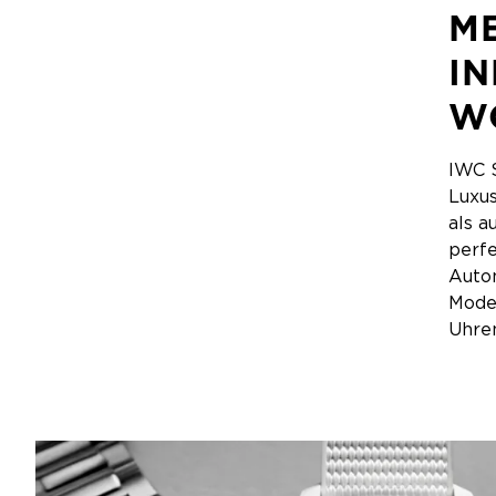
ME
I
W
IWC 
Luxus
als a
perf
Autom
Model
Uhren