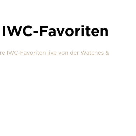
 IWC-Favoriten
re IWC-Favoriten live von der Watches &