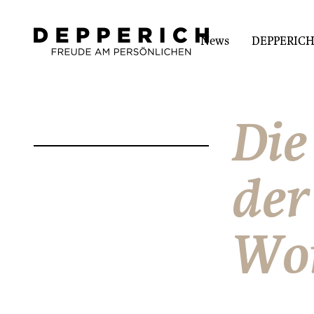
News
DEPPERICH-
Die
der
Won