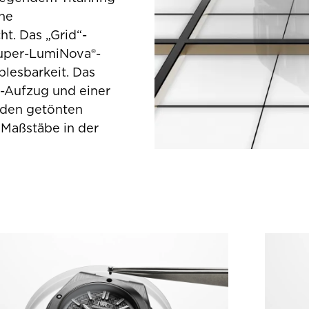
ine
ht. Das „Grid“-
 Super-LumiNova®-
blesbarkeit. Das
n-Aufzug und einer
 den getönten
 Maßstäbe in der