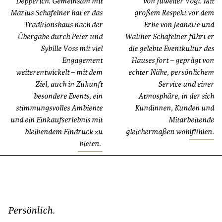
Depperich. Gemeinsam mit
von Juwelier Vogl. Mit
Marius Schafelner hat er das
großem Respekt vor dem
Traditionshaus nach der
Erbe von Jeanette und
Übergabe durch Peter und
Walther Schafelner führt er
Sybille Voss mit viel
die gelebte Eventkultur des
Engagement
Hauses fort – geprägt von
weiterentwickelt – mit dem
echter Nähe, persönlichem
Ziel, auch in Zukunft
Service und einer
besondere Events, ein
Atmosphäre, in der sich
stimmungsvolles Ambiente
Kundinnen, Kunden und
und ein Einkaufserlebnis mit
Mitarbeitende
bleibendem Eindruck zu
gleichermaßen wohlfühlen.
bieten.
Persönlich.