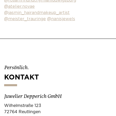
@rosamrinundthymianludwigsburg
@atelier.novae
@jasmin_hairandmakeup_artist
@meister_trauringe
@nanisjewels
Persönlich.
KONTAKT
Juwelier Depperich GmbH
Wilhelmstraße 123
72764 Reutlingen