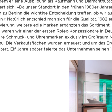
dem er eine Ausbildung als Kaufmann und Diamantgutac
ert sich: »Da unser Standort in den frühen 1980er-Jahre
h zu Beginn die wichtige Entscheidung treffen, ob wir
n.« Natürlich entschied man sich für die Qualität. 1982 
ierung, weitere edle Marken ergänzten das Sortiment. 
 waren wir einer der ersten Rolex-Konzessionäre in Deu
ere Schmuck- und Uhrenmarken exklusiv im Großraum Ne
u: Die Verkaufsflächen wurden erneuert und um das E
tert. Elf Jahre später feierte das Unternehmen seinen 1