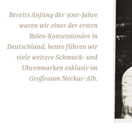
Bereits Anfang der 50er-Jahre
waren wir einer der ersten
Rolex-Konzessionäre in
Deutschland, heute führen wir
viele weitere Schmuck- und
Uhrenmarken exklusiv im
Großraum Neckar-Alb.