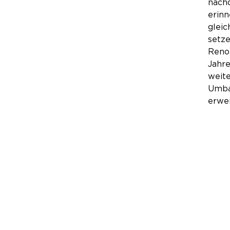
nach
erinn
gleic
setze
Renov
Jahre
weit
Umba
erwei