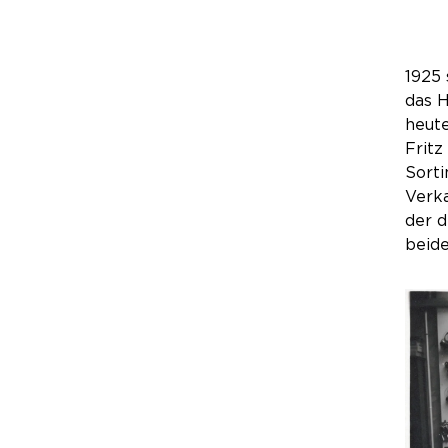
1925 
das H
heute
Fritz
Sorti
Verka
der d
beid