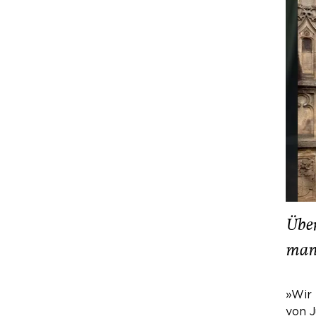
Über
man 
»Wir 
von J