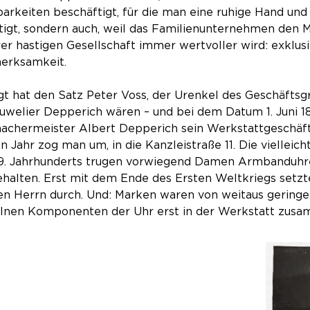
arkeiten beschäftigt, für die man eine ruhige Hand un
igt, sondern auch, weil das Familienunternehmen den 
er hastigen Gesellschaft immer wertvoller wird: exklu
erksamkeit.
t hat den Satz Peter Voss, der Urenkel des Geschäfts
uwelier Depperich wären – und bei dem Datum 1. Juni 1
achermeister Albert Depperich sein Werkstattgeschäft 
n Jahr zog man um, in die Kanzleistraße 11. Die viellei
19. Jahrhunderts trugen vorwiegend Damen Armbanduhr
halten. Erst mit dem Ende des Ersten Weltkriegs setzt
den Herrn durch. Und: Marken waren von weitaus gering
elnen Komponenten der Uhr erst in der Werkstatt zus