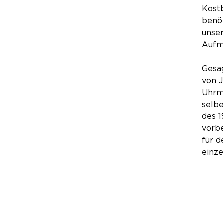
Kostb
benöt
unser
Aufm
Gesag
von J
Uhrm
selbe
des 
vorbe
für 
einz