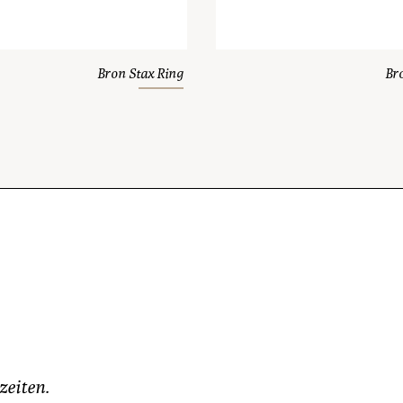
Bron Stax Ring
Br
zeiten.