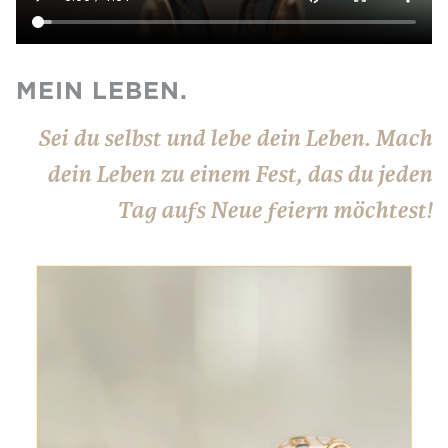
MEIN LEBEN.
Sei du selbst und lebe dein Leben. Mach
dein Leben zu einem Fest, das du jeden
Tag aufs Neue feiern möchtest!