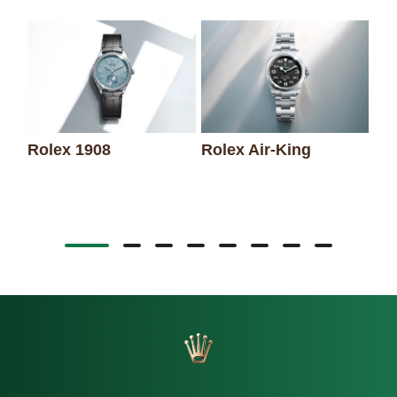
Rolex 1908
Rolex Air-King
Ro
Da