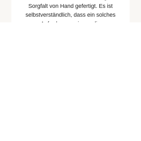
Sorgfalt von Hand gefertigt. Es ist
selbstverständlich, dass ein solches
Anforderungsniveau die
Produktionskapazitäten von Rolex
beeinflusst.
Einschränkungen bei der Verfügbarkeit
bestimmter – insbesondere der
gefragtesten – Modelle. Die neuen Rolex
Armbanduhren sind ausschließlich bei
offiziellen Fachhändlern erhältlich. Diese
werden regelmäßig beliefert und
entscheiden unabhängig, an welchen
Kunden sie welche Uhr verkaufen.
Juwelier Depperich ist stolz, Teil des
weltweiten Netzwerks offizieller Rolex