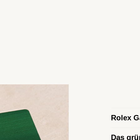
Rolex G
Um die Prä
Das grü