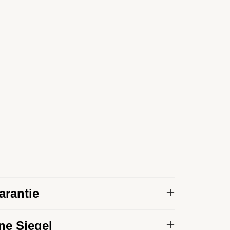
arantie
zision und Zuverlässigkeit seiner
ne Siegel