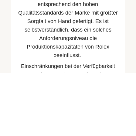
entsprechend den hohen
Qualitäts­standards der Marke mit größter
Sorgfalt von Hand gefertigt. Es ist
selbstverständlich, dass ein solches
Anforderungsniveau die
Produktionskapazitäten von Rolex
beeinflusst.
Einschränkungen bei der Verfügbarkeit
bestimmter – insbesondere der
gefragtesten – Modelle. Die neuen Rolex
Armbanduhren sind ausschließlich bei
offiziellen Fachhändlern erhältlich. Diese
werden regelmäßig beliefert und
entscheiden unabhängig, an welchen
Kunden sie welche Uhr verkaufen.